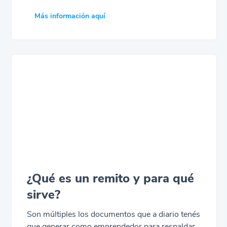
los resultados financieros o generan
Más información aquí
inconsistencias fiscales. En este artículo,
exploraremos los errores más frecuentes en la
gestión de inventarios en Uruguay y te
ayudaremos a identificarlos para corregir
desvíos, mejorar la eficiencia y sostener el
crecimiento de tu negocio con seguridad.
¿Qué es un remito y para qué
sirve?
Son múltiples los documentos que a diario tenés
que generar como emprendedor para respaldar