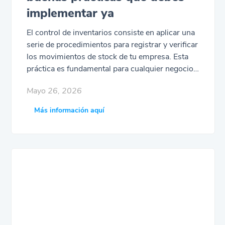
implementar ya
El control de inventarios consiste en aplicar una
serie de procedimientos para registrar y verificar
los movimientos de stock de tu empresa. Esta
práctica es fundamental para cualquier negocio,
ya que una gestión eficiente del inventario
Mayo 26, 2026
influye directamente en la rentabilidad, el flujo de
caja y la capacidad de responder a la demanda.
Más información aquí
Seguí leyendo y conocé las estrategias más
efectivas que podés aplicar para gestionar tus
recursos de forma inteligente.