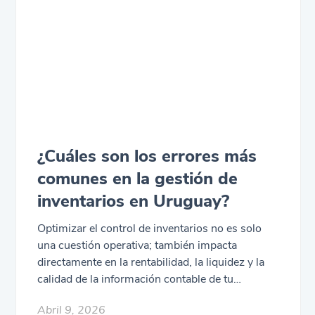
contamos cómo mejorar el control de stock de
forma simple para que evites roturas de
inventario.
¿Cuáles son los errores más
comunes en la gestión de
inventarios en Uruguay?
Optimizar el control de inventarios no es solo
una cuestión operativa; también impacta
directamente en la rentabilidad, la liquidez y la
calidad de la información contable de tu
empresa. Los errores en la gestión de esta área
Abril 9, 2026
suelen pasar desapercibidos hasta que afectan