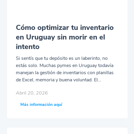
Cómo optimizar tu inventario
en Uruguay sin morir en el
intento
Si sentís que tu depósito es un laberinto, no
estás solo. Muchas pymes en Uruguay todavía
manejan la gestión de inventarios con planillas
de Excel, memoria y buena voluntad. El
problema es que ese modelo solo funciona hasta
Abril 20, 2026
cierto punto: cuando el negocio crece, empiezan
los errores, faltantes, sobrestock y pérdidas
Más información aquí
difíciles de detectar. Optimizar tu inventario no
es solo comprar un software; también es
ordenar procesos, analizar datos y tomar
decisiones estratégicas. En este post, te