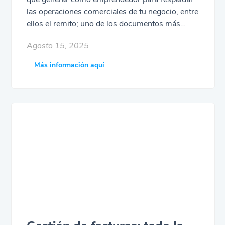
las operaciones comerciales de tu negocio, entre
ellos el remito; uno de los documentos más
utilizados para acreditar la entrega de
Agosto 15, 2025
mercaderías ante un cliente. Si aún desconocés
este concepto, entonces este artículo es para
Más información aquí
vos: te enseñaremos qué es un remito y para
qué sirve. Además, te explicaremos qué
información debe contener y de qué forma
podés aprovecharlo en tu negocio. ¿Lo vemos?