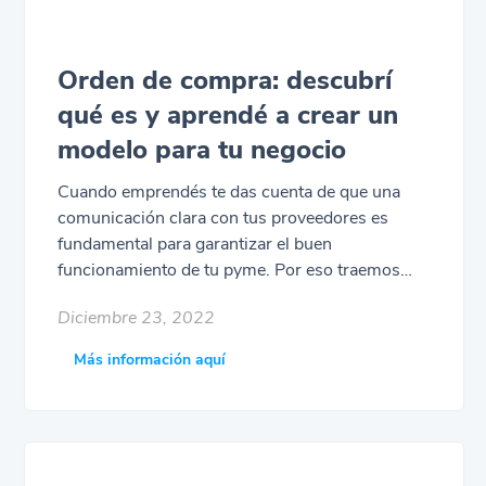
Orden de compra: descubrí
qué es y aprendé a crear un
modelo para tu negocio
Cuando emprendés te das cuenta de que una
comunicación clara con tus proveedores es
fundamental para garantizar el buen
funcionamiento de tu pyme. Por eso traemos
para vos este práctico artículo en el que
Diciembre 23, 2022
conocerás una de las herramientas más valiosas
para cumplir con este propósito: la orden de
Más información aquí
compra. Acá te explicaremos todo sobre este
concepto: qué es, sus características y cuáles
son los elementos indispensables que no podés
perder de vista al momento de crear un modelo
para tu negocio. Además, aprenderás por qué un