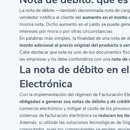
La nota de débito —también denominada nota de ca
vendedor notifica al cliente del
aumento en el monto 
misma nota. Dicho aumento en el saldo se puede generar
intereses por mora o por otras circunstancias.
En palabras más simples, la finalidad de una nota de d
monto adicional al precio original del producto o ser
Cabe destacar que este es uno de los documentos fisc
las empresas y no debe confundirse con una
nota de 
La nota de débito en e
Electrónica
Con la implementación del régimen de Facturación El
obligadas
a generar sus notas de débito y de crédi
comercio electrónico y mitigar el costo de los proces
sistemas de facturación electrónica
se
reducen los t
Además, si utilizás las soluciones tecnológicas de Si
computador, pues los comprobantes se emiten, envían y