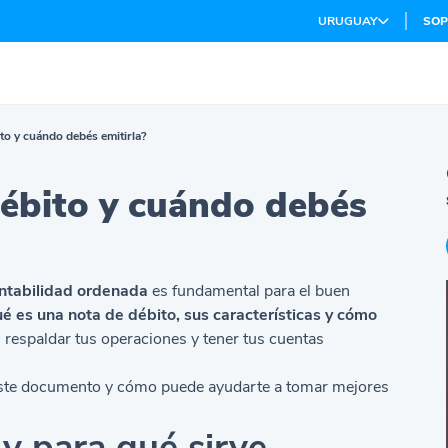
URUGUAY
SOP
to y cuándo debés emitirla?
débito y cuándo debés
ntabilidad ordenada
es fundamental para el buen
é es una nota de débito, sus características y cómo
, respaldar tus operaciones y tener tus cuentas
e este documento y cómo puede ayudarte a tomar mejores
 y para qué sirve