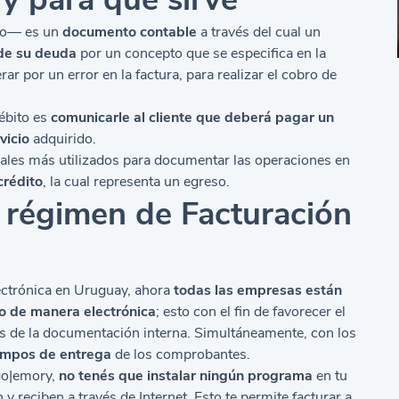
rgo— es un
documento contable
a través del cual un
de su deuda
por un concepto que se especifica en la
 por un error en la factura, para realizar el cobro de
ébito es
comunicarle al cliente que deberá pagar un
vicio
adquirido.
ales más utilizados para documentar las operaciones en
crédito
, la cual representa un egreso.
l régimen de Facturación
ectrónica en Uruguay, ahora
todas las empresas están
to de manera electrónica
; esto con el fin de favorecer el
os de la documentación interna. Simultáneamente, con los
iempos de entrega
de los comprobantes.
igo|emory,
no tenés que instalar ningún programa
en tu
 reciben a través de Internet. Esto te permite facturar a