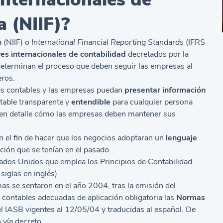
a (NIIF)?
 (NIIF) o
International Financial Reporting Standards
(IFRS
es internacionales de contabilidad
decretados por la
eterminan el proceso que deben seguir las empresas al
eros.
ales contables y las empresas puedan
presentar información
table transparente y
entendible
para cualquier persona
an en detalle cómo las empresas deben mantener sus
 el fin de hacer que los negocios adoptaran un
lenguaje
ión que se tenían en el pasado.
tados Unidos que emplea los Principios de Contabilidad
siglas en inglés).
mas se sentaron en el año 2004, tras la emisión del
contables adecuadas de aplicación obligatoria las
Normas
l IASB vigentes al 12/05/04 y traducidas al español. De
 vía decreto.