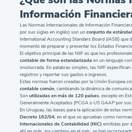
Información Financier
Las Normas Internacionales de Información Financiera
por sus siglas en inglés) son un
conjunto de estándar
International Accounting Standars Board (IASB)
que d
momento de preparar y presentar los Estados Financi
El objetivo principal de las NIIF es que los profesion
contable de forma estandarizada
en un lenguaje con
involucrada. En palabras simples, las NIIF especific
registros y reportar sus gastos e ingresos.
Estas normas fueron creadas por la Unión Europea con
contable común
, cambiando la dinámica de comunicac
Son
utilizadas en más de 120 países
, excepto en Es
Generalmente Aceptados (PCGA o
US GAAP
por sus 
En Uruguay, las bases para la aplicación de estas nor
Decreto 162/04
, en el que se aprueban como normas 
Internacionales de Contabilidad (NIC)
emitidas por e
ahí en más, los cambios en el país, se han incorporado