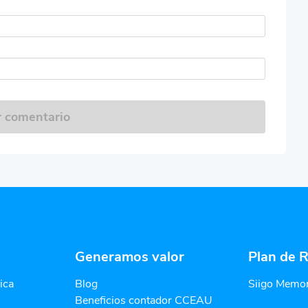
r comentario
Generamos valor
Plan de R
ica
Blog
Siigo Memor
Beneficios contador CCEAU