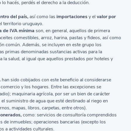
o lo hacés, perdés el derecho a la deducción.
ntro del país,
así como las
importaciones
y el
valor por
l territorio uruguayo.
sa de IVA mínima
son, en general, aquellos de primera
ites comestibles, arroz, harina, pastas y fideos, así como
 jabón común. Además, se incluyen en este grupo los
as primas denominadas sustancias activas para la
 la salud, al igual que aquellos prestados por hoteles y
A
han sido cobijados con este beneficio al considerarse
l comercio y los hogares. Entre las excepciones se
adio); maquinaria agrícola, por ser un bien de carácter
s; el suministro de agua que esté destinado al riego en
nos, mapas, libros, carpetas, entre otros).
xonerados,
como: servicios de consultoría comprendidos
os de inmuebles; operaciones bancarias (excepto los
s a actividades culturales.