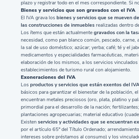
plazo y registrar todo en el mes correspondiente. Si n
Bienes y servicios que son gravados con el IVA
El IVA grava los
bienes y servicios que se mueven de
las construcciones de inmuebles
realizadas dentro de
Los ítems que están actualmente
gravados con la ta
necesidad, como pan blanco común, pescado, carne, ace
la sal de uso doméstico; azúcar; yerba; café; té y el
medicamentos y especialidades farmacéuticas, materi
elaboración de los mismos, a los servicios vinculados a
establecimientos de turismo rural con alojamiento.
Exoneraciones del IVA
Los
productos y servicios que están exentos del IV
básicos para garantizar el bienestar de la población, e
encuentran metales preciosos (oro, plata, platino y pal
primordial para el desarrollo de la nación; fertilizante
plantaciones agropecuarias; material educativo (cuader
Existen
servicios y actividades que se encuentran e
por el artículo 65º del Título Ordenado; arrendamient
intereses sobre préstamos al consumo) y los vinculado