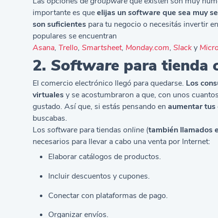
Las opciones de
groupware
que existen son muy nume
importante es que
elijas un
software
que sea muy sen
son suficientes
para tu negocio o necesitás invertir e
populares se encuentran
Asana
,
Trello
,
Smartsheet
,
Monday.com
,
Slack
y
Micro
2.
Software
para tienda
El comercio electrónico llegó para quedarse.
Los cons
virtuales
y se acostumbraron a que, con unos cuantos c
gustado. Así que, si estás pensando en
aumentar tus
buscabas.
Los
software
para tiendas
online
(
también llamados
necesarios para llevar a cabo una venta por Internet:
Elaborar catálogos de productos.
Incluir descuentos y cupones.
Conectar con plataformas de pago.
Organizar envíos.