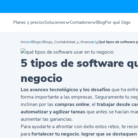
Planes y precios
Soluciones
Contadores
Blog
Por qué Siigo
Inicio
Blogs
Blogs_Contabilidad_y_finanzas
¿Qué tipos de software 
5 tipos de software q
negocio
Los
avances tecnológicos y los desafíos
que ha enfre
forma importante a las empresas. Seguramente tu nego
inclinan por las
compras
online
; el
trabajar desde ca
automatizar y agilizar tareas
que antes se hacían manu
aumentar las ganancias.
Para ayudarte a afrontar con éxito estos retos, te r
para
fortalecer tu negocio
,
lograr que se destaquen 