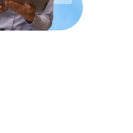
probalo
e es importante que puedas contar con