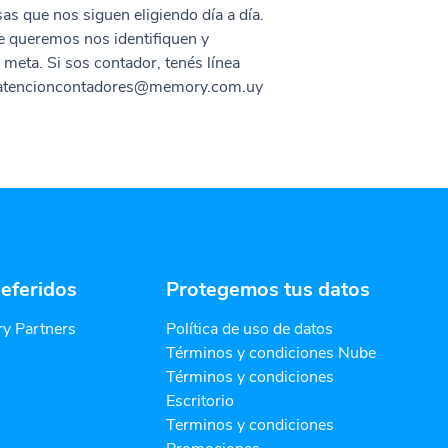
as que nos siguen eligiendo día a día.
ue queremos nos identifiquen y
eta. Si sos contador, tenés línea
atencioncontadores@memory.com.uy
eferidos
Protegemos tus datos
y Partners
Política de uso de datos
Términos y condiciones Nube
Términos y condiciones
Escritorio
Terminos y condiciones