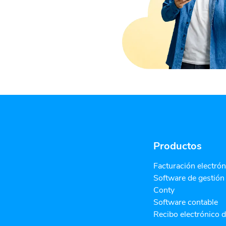
Productos
Facturación electrón
Software de gestión
Conty
Software contable
Recibo electrónico 