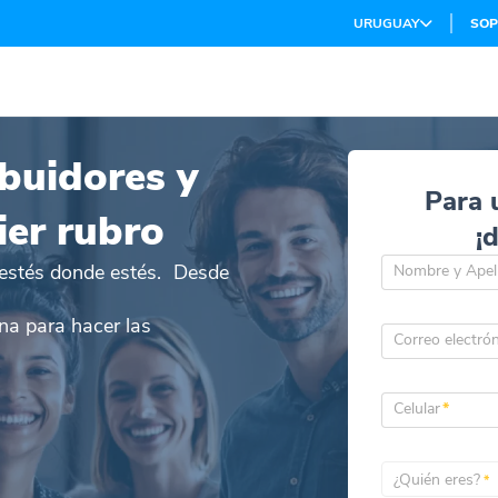
URUGUAY
SOP
ibuidores y
Para 
ier rubro
¡
p estés donde estés. Desde
Nombre y Apel
ina para hacer las
Correo electró
Celular
*
¿Quién eres?
*