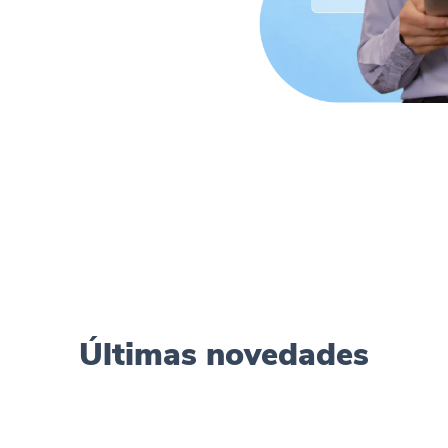
or atención post venta. Com
ma que vas a usar todo el día, todos los días. Comprendemos qu
nosotros ante cualquier duda.
Últimas novedades