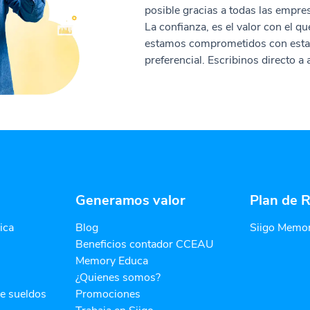
posible gracias a todas las empres
La confianza, es el valor con el q
estamos comprometidos con esta m
preferencial. Escribinos directo a
Generamos valor
Plan de R
ica
Blog
Siigo Memor
Beneficios contador CCEAU
Memory Educa
¿Quienes somos?
de sueldos
Promociones