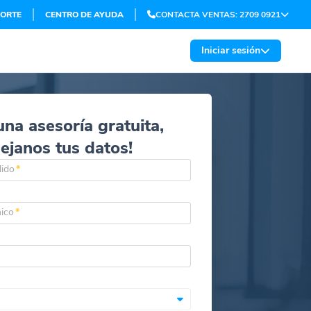
ORTE
CENTRO DE AYUDA
CONTACTA VENTAS: 2709 0921
Iniciar sesión
una asesoría gratuita,
dejanos tus datos!
lido
*
nico
*