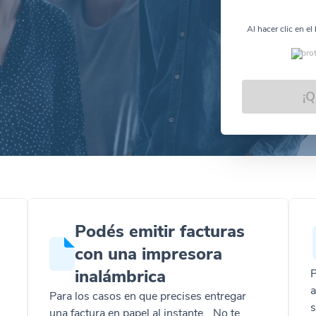
Al hacer clic en e
pro
¡Q
Podés emitir facturas
con una impresora
inalámbrica
P
a
Para los casos en que precises entregar
s
una factura en papel al instante. No te