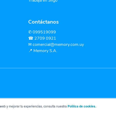
Trabaja en Siigo
Contáctanos
✆ 099519099
☎ 2709 0921
✉
comercial@memory.com.uy
📍 Memory S.A.
 web y mejorar tu experiencias, consulta nuestra
Política de cookies.